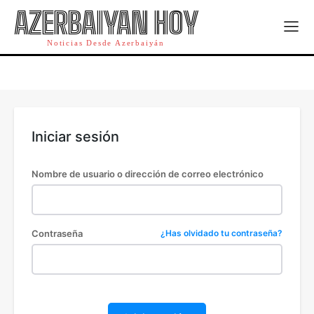
AZERBAIYAN HOY
SOBRE NOSOTROS
SOBRE NOSOTROS
Noticias Desde Azerbaiyán
CONTÁCTANOS
CONTÁCTANOS
POLÍTICA DE PRIVACIDAD
POLÍTICA DE PRIVACIDAD
TÉRMINOS Y CONDICIONES DE USO
TÉRMINOS Y CONDICIONES DE USO
Iniciar sesión
Nombre de usuario o dirección de correo electrónico
Contraseña
¿Has olvidado tu contraseña?