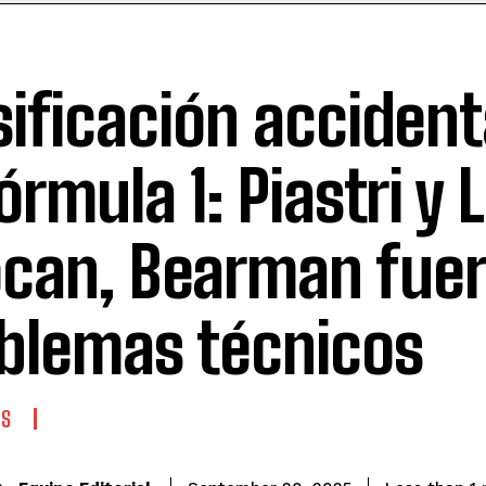
sificación acciden
Fórmula 1: Piastri y 
can, Bearman fuer
blemas técnicos
ES