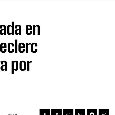
tada en
Leclerc
a por