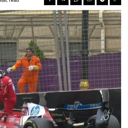
read
in.