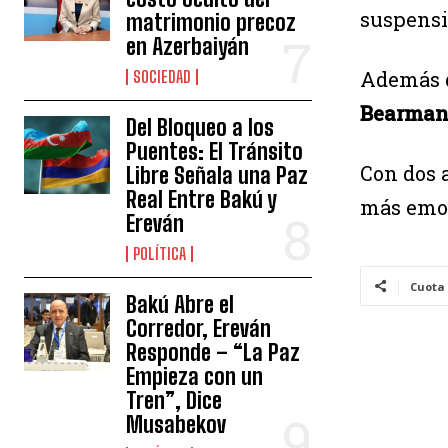
suspensi
matrimonio precoz
en Azerbaiyán
Además d
SOCIEDAD
Bearma
Del Bloqueo a los
Puentes: El Tránsito
Con dos 
Libre Señala una Paz
Real Entre Bakú y
más emoc
Ereván
POLÍTICA
Cuota
Bakú Abre el
Corredor, Ereván
Responde – “La Paz
Empieza con un
Tren”, Dice
Musabekov