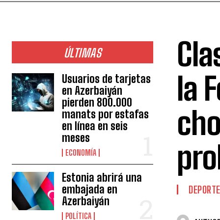
Cla
ÚLTIMAS
la 
Usuarios de tarjetas
en Azerbaiyán
pierden 800.000
cho
manats por estafas
en línea en seis
meses
pro
ECONOMÍA
Estonia abrirá una
embajada en
DEPORT
Azerbaiyán
POLÍTICA