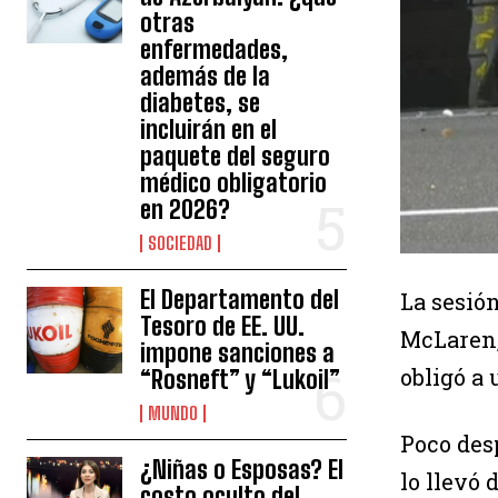
otras
enfermedades,
además de la
diabetes, se
incluirán en el
paquete del seguro
médico obligatorio
en 2026?
SOCIEDAD
El Departamento del
La sesión
Tesoro de EE. UU.
McLaren
impone sanciones a
obligó a 
“Rosneft” y “Lukoil”
MUNDO
Poco desp
¿Niñas o Esposas? El
lo llevó
costo oculto del