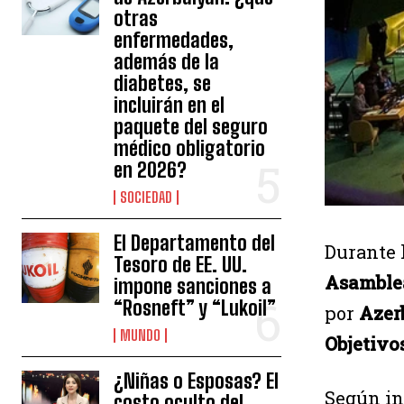
otras
enfermedades,
además de la
diabetes, se
incluirán en el
paquete del seguro
médico obligatorio
en 2026?
SOCIEDAD
El Departamento del
Durante 
Tesoro de EE. UU.
Asamblea
impone sanciones a
“Rosneft” y “Lukoil”
por
Azer
MUNDO
Objetivo
¿Niñas o Esposas? El
Según i
costo oculto del