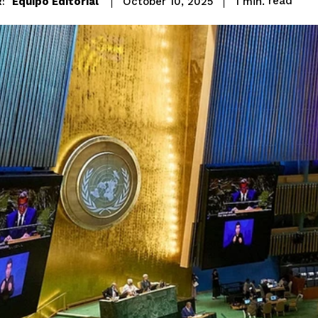
read
Equipo Editorial
1
min.
October 10, 2025
: