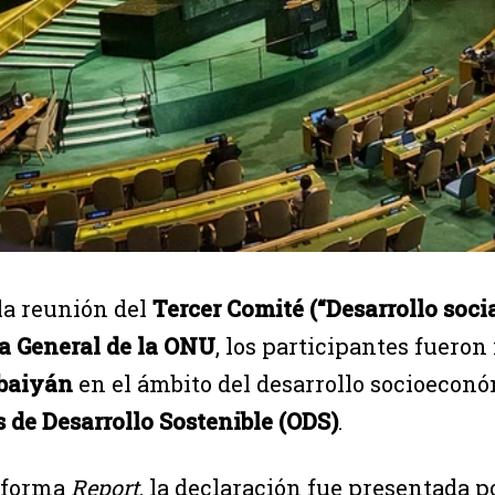
la reunión del
Tercer Comité (“Desarrollo socia
 General de la ONU
, los participantes fuero
baiyán
en el ámbito del desarrollo socioeconó
s de Desarrollo Sostenible (ODS)
.
nforma
Report
, la declaración fue presentada 