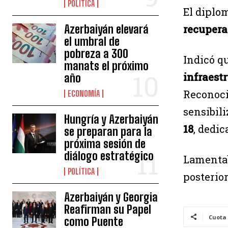
POLÍTICA
El diplo
recupera
Azerbaiyán elevará
el umbral de
pobreza a 300
Indicó qu
manats el próximo
infraest
año
Reconoci
ECONOMÍA
sensibili
Hungría y Azerbaiyán
18
, dedic
se preparan para la
próxima sesión de
diálogo estratégico
Lamentab
POLÍTICA
posterior
Azerbaiyán y Georgia
Reafirman su Papel
Cuota
como Puente