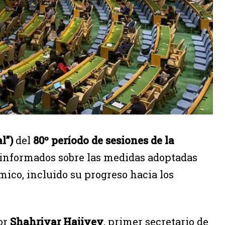
l”)
del
80º período de sesiones de la
n informados sobre las medidas adoptadas
mico, incluido su progreso hacia los
por
Shahriyar Hajiyev
, primer secretario de