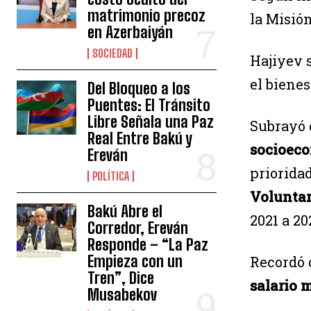
matrimonio precoz
la Misió
en Azerbaiyán
SOCIEDAD
Hajiyev 
el bienes
Del Bloqueo a los
Puentes: El Tránsito
Libre Señala una Paz
Subrayó 
Real Entre Bakú y
socioec
Ereván
priorida
POLÍTICA
Voluntar
Bakú Abre el
2021 a 2
Corredor, Ereván
Responde – “La Paz
Empieza con un
Recordó 
Tren”, Dice
salario 
Musabekov