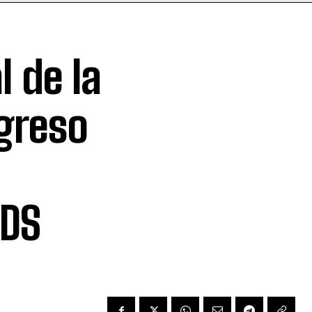
 de la
greso
ODS