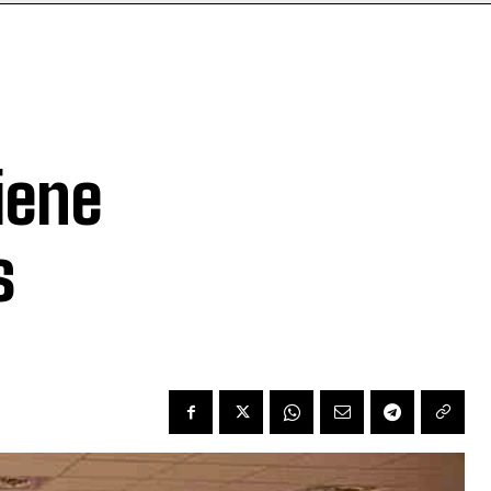
iene
s