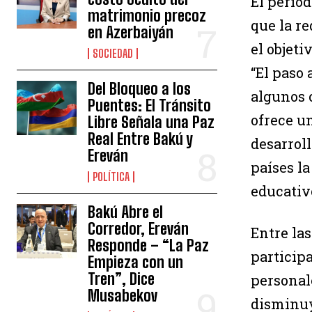
El period
matrimonio precoz
que la r
en Azerbaiyán
el objeti
SOCIEDAD
“El paso 
Del Bloqueo a los
algunos 
Puentes: El Tránsito
ofrece un
Libre Señala una Paz
Real Entre Bakú y
desarrol
Ereván
países la
POLÍTICA
educativ
Bakú Abre el
Corredor, Ereván
Entre la
Responde – “La Paz
participa
Empieza con un
Tren”, Dice
personal
Musabekov
disminuy