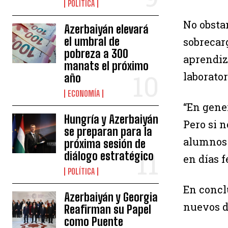
POLÍTICA
No obsta
Azerbaiyán elevará
el umbral de
sobrecarg
pobreza a 300
aprendiz
manats el próximo
laborato
año
ECONOMÍA
“En gener
Hungría y Azerbaiyán
Pero si n
se preparan para la
alumnos 
próxima sesión de
diálogo estratégico
en días f
POLÍTICA
En concl
Azerbaiyán y Georgia
nuevos d
Reafirman su Papel
como Puente