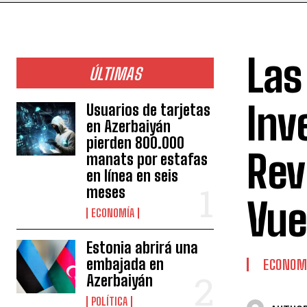
Las
ÚLTIMAS
Inv
Usuarios de tarjetas
en Azerbaiyán
pierden 800.000
Rev
manats por estafas
en línea en seis
meses
Vue
ECONOMÍA
Estonia abrirá una
embajada en
ECONOM
Azerbaiyán
POLÍTICA