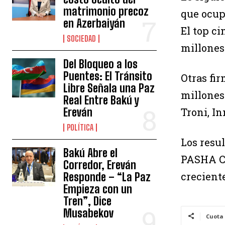
matrimonio precoz
que ocup
en Azerbaiyán
El top ci
SOCIEDAD
millones
Del Bloqueo a los
Puentes: El Tránsito
Otras fir
Libre Señala una Paz
millones
Real Entre Bakú y
Troni, I
Ereván
POLÍTICA
Los resu
Bakú Abre el
PASHA Ca
Corredor, Ereván
creciente
Responde – “La Paz
Empieza con un
Tren”, Dice
Musabekov
Cuota