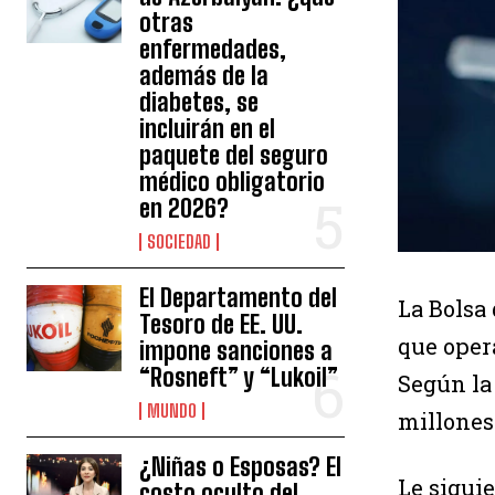
otras
enfermedades,
además de la
diabetes, se
incluirán en el
paquete del seguro
médico obligatorio
en 2026?
SOCIEDAD
El Departamento del
La Bolsa
Tesoro de EE. UU.
que oper
impone sanciones a
“Rosneft” y “Lukoil”
Según la
MUNDO
millones
¿Niñas o Esposas? El
Le sigui
costo oculto del