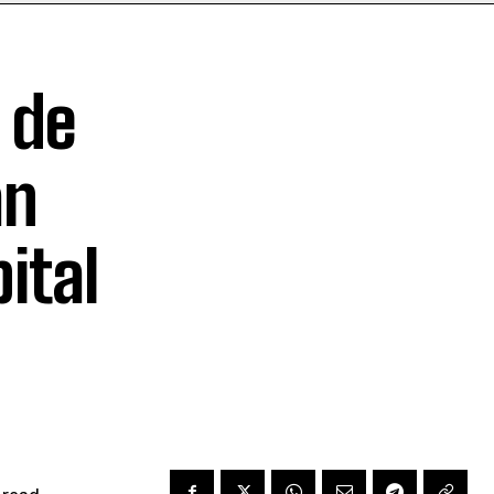
 de
án
ital