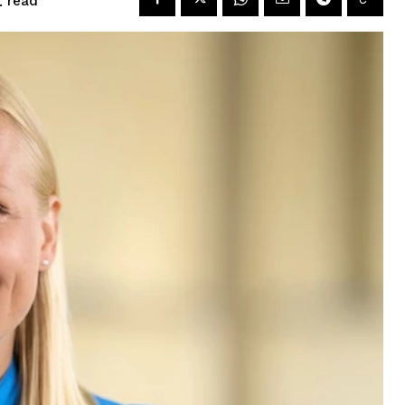
read
.