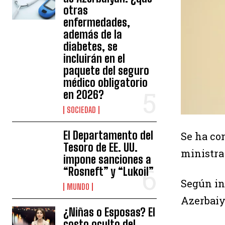
otras
enfermedades,
además de la
diabetes, se
incluirán en el
paquete del seguro
médico obligatorio
en 2026?
SOCIEDAD
El Departamento del
Se ha co
Tesoro de EE. UU.
ministra
impone sanciones a
“Rosneft” y “Lukoil”
Según i
MUNDO
Azerbai
¿Niñas o Esposas? El
costo oculto del