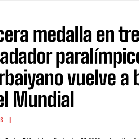
cera medalla en tre
nadador paralímpic
rbaiyano vuelve a b
el Mundial
ES