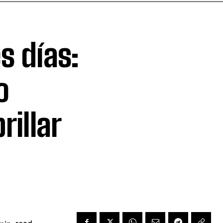
s días:
o
rillar