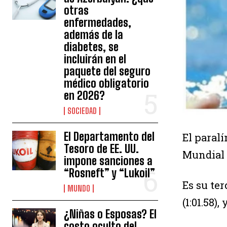
otras
enfermedades,
además de la
diabetes, se
incluirán en el
paquete del seguro
médico obligatorio
en 2026?
SOCIEDAD
El Departamento del
El paral
Tesoro de EE. UU.
Mundial 
impone sanciones a
“Rosneft” y “Lukoil”
Es su ter
MUNDO
(1:01.58)
¿Niñas o Esposas? El
costo oculto del