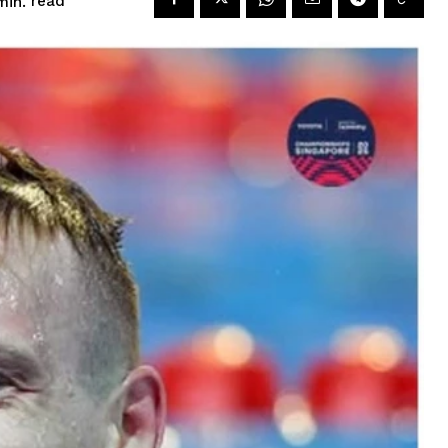
read
in.