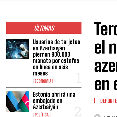
Ter
ÚLTIMAS
el 
Usuarios de tarjetas
en Azerbaiyán
pierden 800.000
aze
manats por estafas
en línea en seis
meses
en 
ECONOMÍA
Estonia abrirá una
embajada en
DEPORT
Azerbaiyán
POLÍTICA