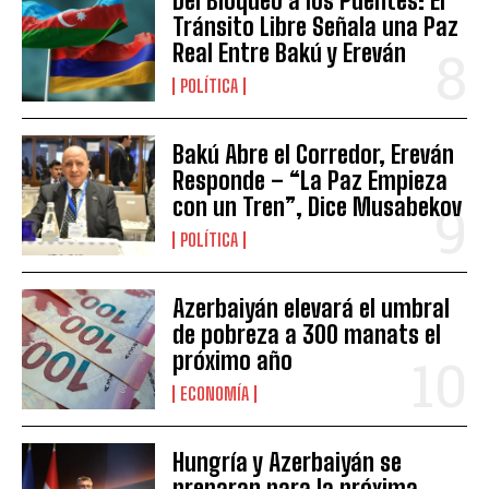
Del Bloqueo a los Puentes: El
Tránsito Libre Señala una Paz
Real Entre Bakú y Ereván
POLÍTICA
Bakú Abre el Corredor, Ereván
Responde – “La Paz Empieza
con un Tren”, Dice Musabekov
POLÍTICA
Azerbaiyán elevará el umbral
de pobreza a 300 manats el
próximo año
ECONOMÍA
Hungría y Azerbaiyán se
preparan para la próxima